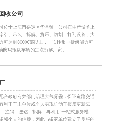
回收公司
司位于上海市嘉定区华亭镇，公司在生产设备上
牵引、吊装、拆解、挤压、切割、打孔设备，大
可达到30000部以上，一次性集中拆解能力可
市消防局报废车辆的定点拆解厂家。
厂
配合政府有关部门治理大气雾霾，保证道路交通
有利于车主单位或个人实现机动车报废更新需
体—注销—送达—拆解—再利用”一站式服务模
多和个人的信赖，因此与多家单位建立了良好的
上海市的单位和个人前来咨询洽谈，主要办理：
。 汽车报废专业办理车辆报废指标更新，帮您解