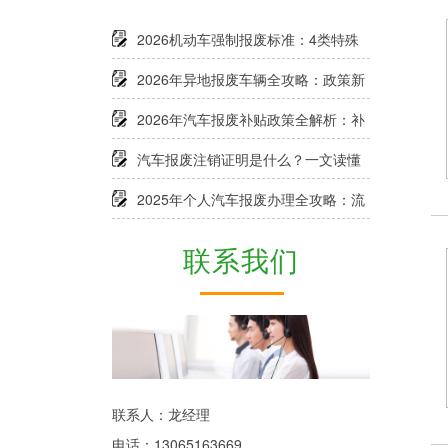
2026机动车强制报废标准：4类特殊
情形+例外规定全解析
2026年异地报废车辆全攻略：政策新
规、办理流程及补贴申领指南
2026年汽车报废补贴政策全解析：补
贴标准、申请条件及流程一文看懂
汽车报废注销证明是什么？一文读懂
定义、作用及办理要点
2025年个人汽车报废办理全攻略：流
程、补贴、避坑指南
联系我们
联系人：龙经理
电话：13065163669