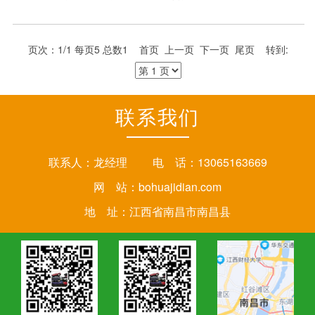
进”。上海田林报废车回收公司在新规出台后加大报废车回
收力度，并且将报废车残值的价格进行了翻倍，毕竟新规
中报废车五大总成将允许回收再利用。
页次：1/1 每页5 总数1 首页 上一页 下一页 尾页 转到:
联系我们
联系人：龙经理 电 话：13065163669
网 站：
bohuajidian.com
地 址：江西省南昌市南昌县