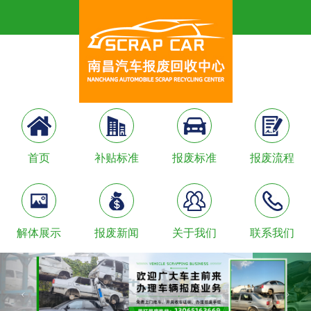
首页
补贴标准
报废标准
报废流程
解体展示
报废新闻
关于我们
联系我们