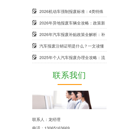
2026机动车强制报废标准：4类特殊
情形+例外规定全解析
2026年异地报废车辆全攻略：政策新
规、办理流程及补贴申领指南
2026年汽车报废补贴政策全解析：补
贴标准、申请条件及流程一文看懂
汽车报废注销证明是什么？一文读懂
定义、作用及办理要点
2025年个人汽车报废办理全攻略：流
程、补贴、避坑指南
联系我们
联系人：龙经理
电话：13065163669